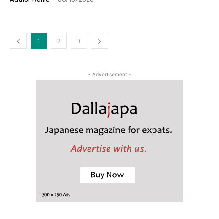
1
2
3
- Advertisement -