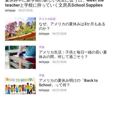
夏休み中に新学期の新しい先生に会う日、Meet the
teacherと学校に持っていく文房具School Supplies
dallajapa
-
06/27/2026
アメリカ生活
なぜ、アメリカの夏休みは3か月もある
のか？
dallajapa
-
06/27/2026
子供
アメリカ生活：子供と毎日一緒の長い夏
休みの間、何して過ごそう？
dallajapa
-
06/27/2026
子供
アメリカの夏休み明けの「Back to
School」って何？
dallajapa
-
06/27/2026