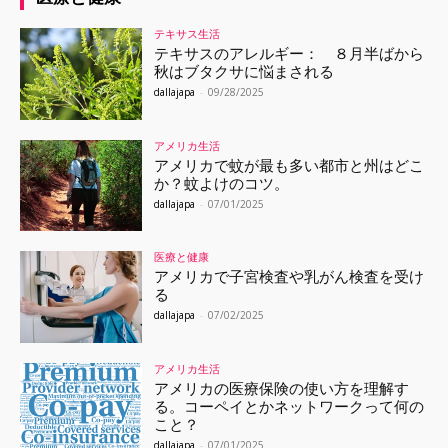
テキサス生活
テキサスのアレルギー： ８月半ばから
秋はブタクサに悩まされる
dallajapa
-
09/28/2025
アメリカ生活
アメリカで蚊が最も多い都市と州はどこ
か？蚊よけのコツ。
dallajapa
-
07/01/2025
医療と健康
アメリカで子宮検査や乳がん検査を受け
る
dallajapa
-
07/02/2025
アメリカ生活
アメリカの医療保険の使い方を理解す
る。コーペイとかネットワークって何の
こと？
dallajapa
-
07/01/2025