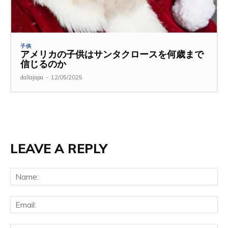
子供
アメリカの子供はサンタクロースを何歳まで
信じるのか
dallajapa
-
12/05/2025
LEAVE A REPLY
Na
Ema