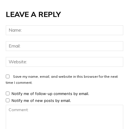
LEAVE A REPLY
Na
Ema
Web
Save my name, email, and website in this browser for the next
time I comment.
Notify me of follow-up comments by email.
Notify me of new posts by email.