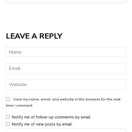
LEAVE A REPLY
Na
Ema
Web
Save my name, email, and website in this browser for the next
time I comment.
Notify me of follow-up comments by email.
Notify me of new posts by email.