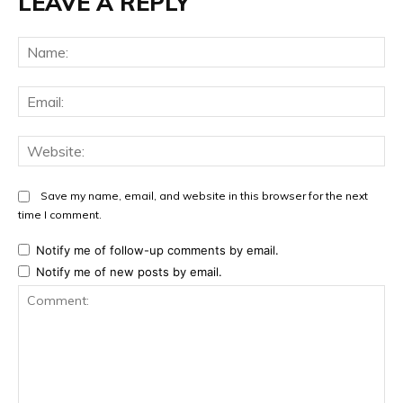
LEAVE A REPLY
Na
Ema
Web
Save my name, email, and website in this browser for the next
time I comment.
Notify me of follow-up comments by email.
Notify me of new posts by email.