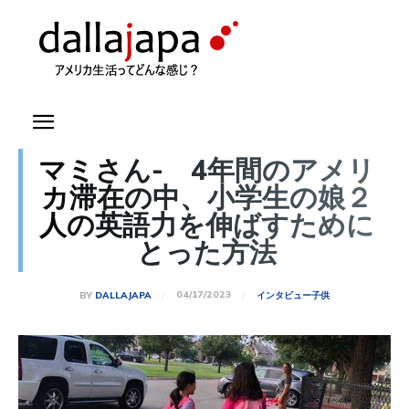
マミさん- 4年間のアメリ
カ滞在の中、小学生の娘２
人の英語力を伸ばすために
とった方法
04/17/2023
BY
DALLAJAPA
インタビュー
子供