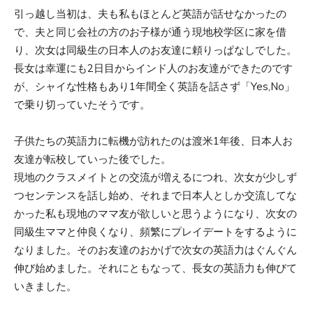
引っ越し当初は、夫も私もほとんど英語が話せなかったの
で、夫と同じ会社の方のお子様が通う現地校学区に家を借
り、次女は同級生の日本人のお友達に頼りっぱなしでした。
長女は幸運にも2日目からインド人のお友達ができたのです
が、シャイな性格もあり1年間全く英語を話さず「Yes,No」
で乗り切っていたそうです。
子供たちの英語力に転機が訪れたのは渡米1年後、日本人お
友達が転校していった後でした。
現地のクラスメイトとの交流が増えるにつれ、次女が少しず
つセンテンスを話し始め、それまで日本人としか交流してな
かった私も現地のママ友が欲しいと思うようになり、次女の
同級生ママと仲良くなり、頻繁にプレイデートをするように
なりました。そのお友達のおかげで次女の英語力はぐんぐん
伸び始めました。それにともなって、長女の英語力も伸びて
いきました。