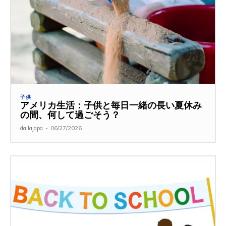
子供
アメリカ生活：子供と毎日一緒の長い夏休み
の間、何して過ごそう？
dallajapa
-
06/27/2026