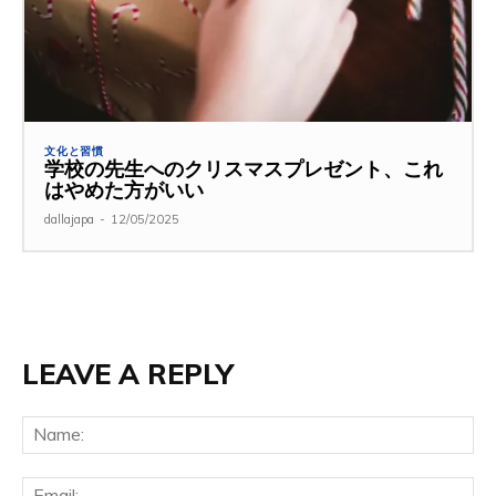
文化と習慣
学校の先生へのクリスマスプレゼント、これ
はやめた方がいい
dallajapa
-
12/05/2025
LEAVE A REPLY
Na
Ema