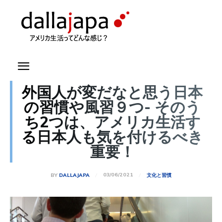
外国人が変だなと思う日本
の習慣や風習９つ- そのう
ち2つは、アメリカ生活す
る日本人も気を付けるべき
重要！
03/06/2021
BY
DALLAJAPA
文化と習慣